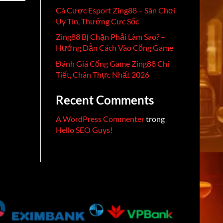
Cá Cược Esport Zing88 – Sân Chơi
Uy Tín, Thưởng Cực Sốc
Zing88 Bị Chặn Phải Làm Sao? –
Hướng Dẫn Cách Vào Cổng Game
Đánh Giá Cổng Game Zing88 Chi
Tiết, Chân Thực Nhất 2026
Recent Comments
A WordPress Commenter
trong
Hello SEO Guys!