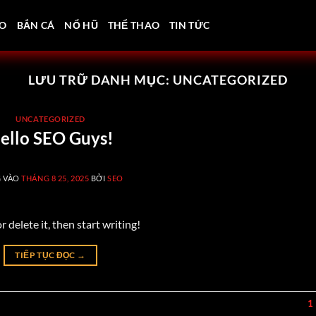
NO
BẮN CÁ
NỔ HŨ
THỂ THAO
TIN TỨC
LƯU TRỮ DANH MỤC:
UNCATEGORIZED
UNCATEGORIZED
ello SEO Guys!
 VÀO
THÁNG 8 25, 2025
BỞI
SEO
 delete it, then start writing!
TIẾP TỤC ĐỌC
→
1