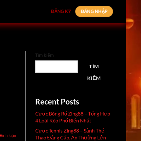
ĐĂNG KÝ
ĐĂNG NHẬP
Tìm kiếm
TÌM
KIẾM
Recent Posts
Cược Bóng Rổ Zing88 – Tổng Hợp
4 Loại Kèo Phổ Biến Nhất
Cược Tennis Zing88 – Sảnh Thể
Bình luận
Thao Đẳng Cấp, Ăn Thưởng Lớn