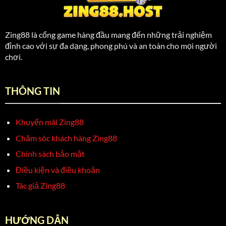
Zing88 là cổng game hàng đầu mang đến những trải nghiệm
đỉnh cao với sự đa dạng, phong phú và an toàn cho mọi người
chơi.
THÔNG TIN
Khuyến mãi Zing88
Chăm sóc khách hàng Zing88
Chính sách bảo mật
Điều kiện và điều khoản
Tác giả Zing88
HƯỚNG DẪN