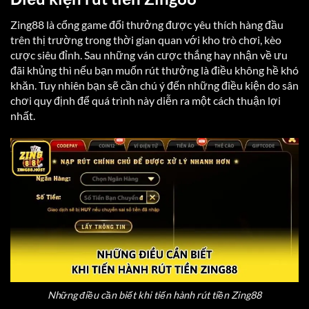
Zing88 là cổng game đổi thưởng được yêu thích hàng đầu
trên thị trường trong thời gian quan với kho trò chơi, kèo
cược siêu đỉnh. Sau những ván cược thắng hay nhận về ưu
đãi khủng thì nếu bạn muốn rút thưởng là điều không hề khó
khăn. Tuy nhiên bạn sẽ cần chú ý đến những điều kiện do sân
chơi quy định để quá trình này diễn ra một cách thuận lợi
nhất.
Những điều cần biết khi tiến hành rút tiền Zing88