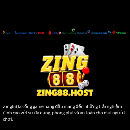
Zing88 là cổng game hàng đầu mang đến những trải nghiệm
đỉnh cao với sự đa dạng, phong phú và an toàn cho mọi người
chơi.