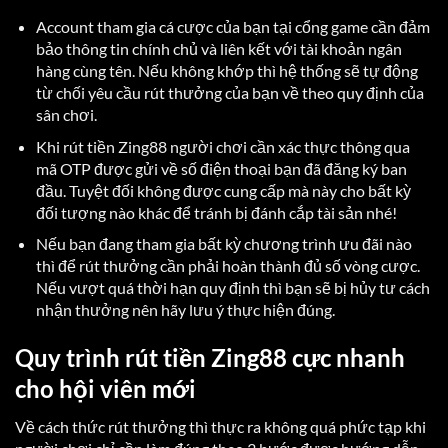
Account tham gia cá cược của bạn tại cổng game cần đảm
bảo thông tin chính chủ và liên kết với tài khoản ngân
hàng cùng tên. Nếu không khớp thì hệ thống sẽ tự động
từ chối yêu cầu rút thưởng của bạn về theo quy định của
sân chơi.
Khi rút tiền Zing88 người chơi cần xác thực thông qua
mã OTP được gửi về số điện thoại bạn đã đăng ký ban
đầu. Tuyệt đối không được cung cấp mà này cho bất kỳ
đối tượng nào khác để tránh bị đánh cắp tài sản nhé!
Nếu bạn đang tham gia bất kỳ chương trình ưu đãi nào
thì để rút thưởng cần phải hoàn thành đủ số vòng cược.
Nếu vượt quá thời hạn quy định thì bạn sẽ bị hủy tư cách
nhận thưởng nên hãy lưu ý thực hiện đúng.
Quy trình rút tiền Zing88 cực nhanh
cho hội viên mới
Về cách thức rút thưởng thì thực ra không quá phức tạp khi