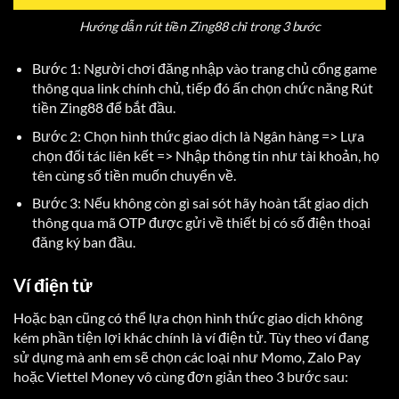
Hướng dẫn rút tiền Zing88 chỉ trong 3 bước
Bước 1: Người chơi đăng nhập vào trang chủ cổng game
thông qua link chính chủ, tiếp đó ấn chọn chức năng Rút
tiền Zing88 để bắt đầu.
Bước 2: Chọn hình thức giao dịch là Ngân hàng => Lựa
chọn đối tác liên kết => Nhập thông tin như tài khoản, họ
tên cùng số tiền muốn chuyển về.
Bước 3: Nếu không còn gì sai sót hãy hoàn tất giao dịch
thông qua mã OTP được gửi về thiết bị có số điện thoại
đăng ký ban đầu.
Ví điện tử
Hoặc bạn cũng có thể lựa chọn hình thức giao dịch không
kém phần tiện lợi khác chính là ví điện tử. Tùy theo ví đang
sử dụng mà anh em sẽ chọn các loại như Momo, Zalo Pay
hoặc Viettel Money vô cùng đơn giản theo 3 bước sau: