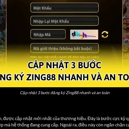
Cập nhật 3 bước đăng ký Zing88 nhanh và an toàn
ặn, được cập nhật mới nhất của thương hiệu. Đây là bước cực kỳ 
 mà hệ thống đang cung cấp. Ngoài ra, điều này còn ngăn chặn các