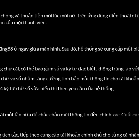
hóng và thuận tiện mọi lúc mọi nơi trên ứng dụng điện thoại di đ
ệm của mọi thành viên.
Zing88 ở ngay giữa màn hình. Sau đó, hệ thống sẽ cung cấp một b
 chữ cái, có thể bao gồm số và ký tự đặc biệt, không trùng lặp với
ả chữ và số nhằm tăng cường tính bảo mật thông tin cho tài khoản
ký tự chữ số vừa hiển thị theo yêu cầu của hệ thống.
lại một lần nữa để chắc chắn mọi thông tin đều chính xác. Cuối c
tích tắc, tiếp theo cung cấp tài khoản chính chủ cho từng cá nhâ