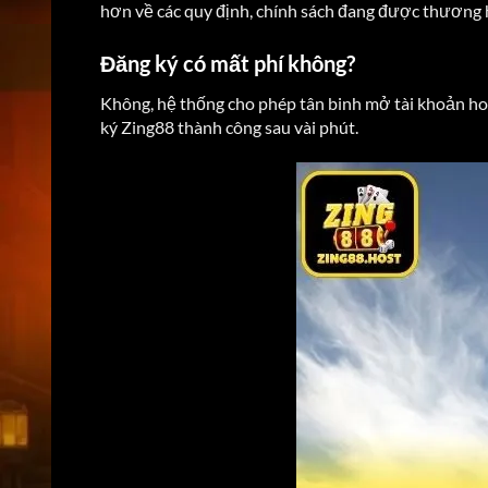
hơn về các quy định, chính sách đang được thương h
Đăng ký có mất phí không?
Không, hệ thống cho phép tân binh mở tài khoản hoà
ký Zing88 thành công sau vài phút.