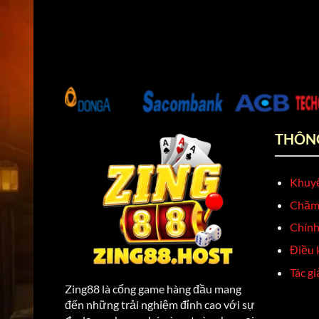
THÔNG
Khuyế
Chăm 
Chính
Điều 
Tác g
Zing88 là cổng game hàng đầu mang
đến những trải nghiệm đỉnh cao với sự