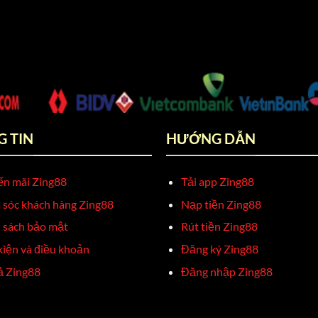
 TIN
HƯỚNG DẪN
n mãi Zing88
Tải app Zing88
sóc khách hàng Zing88
Nạp tiền Zing88
 sách bảo mật
Rút tiền Zing88
kiện và điều khoản
Đăng ký Zing88
iả Zing88
Đăng nhập Zing88