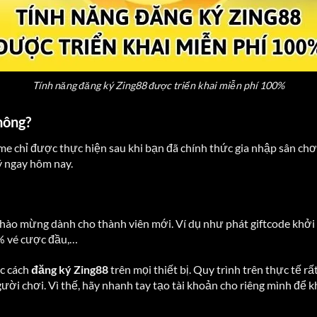
Tính năng đăng ký Zing88 được triển khai miễn phí 100%
hông?
ame chỉ được thực hiện sau khi bạn đã chính thức gia nhập sân c
ý ngay hôm nay.
chào mừng dành cho thành viên mới. Ví dụ như phát giftcode khở
0% vé cược đầu,…
ợc cách
đăng ký Zing88
trên mọi thiết bị. Quy trình trên thực tế r
gười chơi. Vì thế, hãy nhanh tay tạo tài khoản cho riêng mình đ