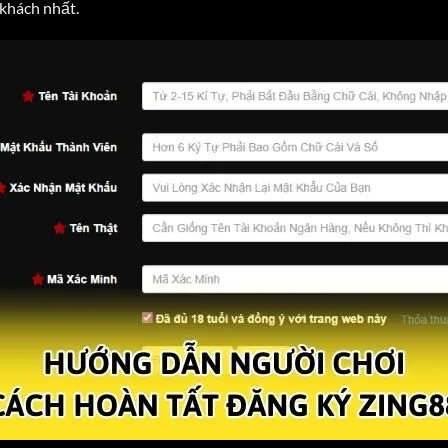
khách nhất.