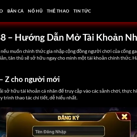
NO
BẮN CÁ
NỔ HŨ
THỂ THAO
TIN TỨC
8 – Hướng Dẫn Mở Tài Khoản Nh
n nếu muốn chính thức gia nhập cộng đồng người chơi của cổng ga
iản, tân thủ sẽ sở hữu ngay cho minh một tài khoản chính thức. Hã
– Z cho người mới
 sở hữu tài khoản cá nhân để truy cập vào các sảnh chơi, thực hi
trình thao tác chi tiết, dễ hiểu nhất.