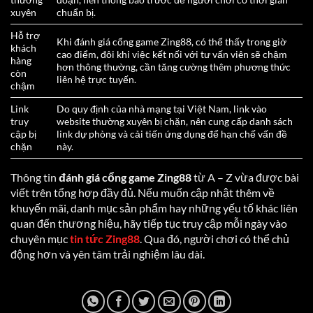
xuyên
chuẩn bị.
Hỗ trợ
Khi đánh giá cổng game Zing88, có thể thấy trong giờ
khách
cao điểm, đôi khi việc kết nối với tư vấn viên sẽ chậm
hàng
hơn thông thường, cần tăng cường thêm phương thức
còn
liên hệ trực tuyến.
chậm
Link
Do quy định của nhà mạng tại Việt Nam, link vào
truy
website thường xuyên bị chặn, nên cung cấp danh sách
cập bị
link dự phòng và cải tiến ứng dụng để hạn chế vấn đề
chặn
này.
Thông tin
đánh giá cổng game Zing88
từ A – Z vừa được bài
viết trên tổng hợp đầy đủ. Nếu muốn cập nhật thêm về
khuyến mãi, danh mục sản phẩm hay những yếu tố khác liên
quan đến thương hiệu, hãy tiếp tục truy cập mỗi ngày vào
chuyên mục
tin tức Zing88
. Qua đó, người chơi có thể chủ
động hơn và yên tâm trải nghiệm lâu dài.