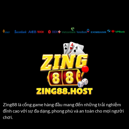
Zing88 là cổng game hàng đầu mang đến những trải nghiệm
đỉnh cao với sự đa dạng, phong phú và an toàn cho mọi người
chơi.