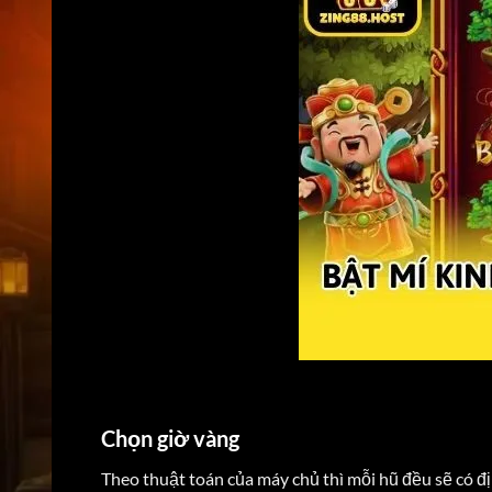
Chọn giờ vàng
Theo thuật toán của máy chủ thì mỗi hũ đều sẽ có đ