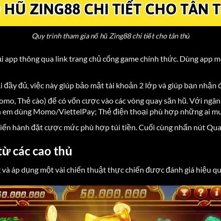
Quy trình tham gia nổ hũ Zing88 chi tiết cho tân thủ
ải app thông qua link trang chủ cổng game chính thức. Dùng app 
 đầy đủ, việc này giúp bảo mật tài khoản 2 lớp và giúp bạn nhận đ
omo, Thẻ cào) để có vốn cược vào các vòng quay săn hũ. Với ngâ
h em dùng Momo/ViettelPay; Thẻ điện thoại phù hợp những ai mu
 tiến hành đặt cược mức phù hợp túi tiền. Cuối cùng nhấn nút Qua
từ các cao thủ
 và áp dụng một vài chiến thuật thực chiến được đánh giá hiệu q