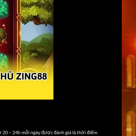
ờ 20 – 24h mỗi ngày được đánh giá là thời điểm