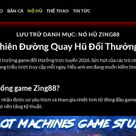
NO
BẮN CÁ
NỔ HŨ
THỂ THAO
TIN TỨC
LƯU TRỮ DANH MỤC:
NỔ HŨ ZING88
Thiên Đường Quay Hũ Đổi Thưởn
ị trường game đổi thưởng trực tuyến 2026. Sức hút của các trò c
àng triệu lượt truy cập mỗi ngày. Nếu anh em đang muốn kiếm tìm 
 cổng game Zing88?
 nhận được sự yêu thích và tham gia nhiệt tình từ đông đảo game 
ư nền tảng kỹ thuật: