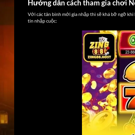
Hướng dẫn cách tham gia chơi N
Với các tân binh mới gia nhập thì sẽ khá bỡ ngỡ kh
tin nhập cuộc: