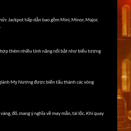
4 mức Jackpot hấp dẫn bao gồm Mini, Minor, Major,
.
ch hợp thêm nhiều tính năng nổi bật như biểu tượng
h giành Mỵ Nương được biến tấu thành các vòng
àng, đỏ, mang ý nghĩa về may mắn, tài lộc. Khi quay