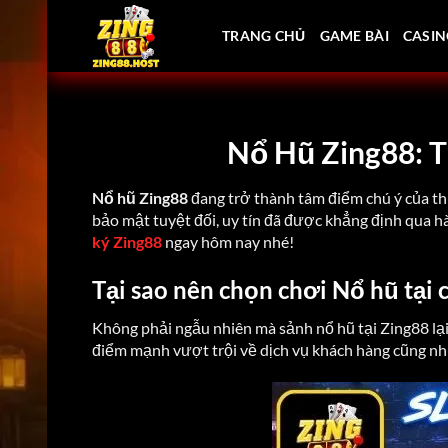
Bỏ
TRANG CHỦ
GAME BÀI
CASI
qua
nội
dung
Nổ Hũ Zing88: 
Nổ hũ Zing88
đang trở thành tâm điểm chú ý của th
bảo mật tuyệt đối, uy tín đã được khẳng định qua h
ký Zing88
ngay hôm nay nhé!
Tại sao nên chọn chơi Nổ hũ tại
Không phải ngẫu nhiên mà sảnh nổ hũ tại Zing88 lại
điểm mạnh vượt trội về dịch vụ khách hàng cũng nh