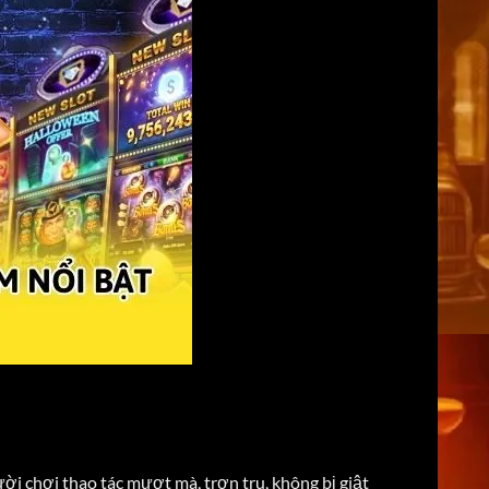
ời chơi thao tác mượt mà, trơn tru, không bị giật