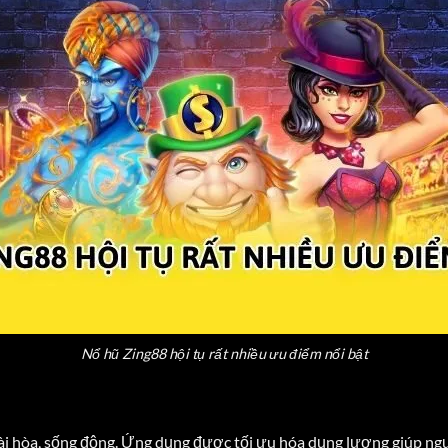
Nổ hũ Zing88 hội tụ rất nhiều ưu điểm nổi bật
hài hòa, sống động. Ứng dụng được tối ưu hóa dụng lượng giúp ngư