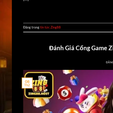
Đăng trong
tin tức Zing88
Đánh Giá Cổng Game Zi
ĐĂN
08
Th2