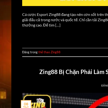
Cá cược Esport Zing88 đang tạo nên cơn sốt trên th
giải đấu cả trong nước và quốc tế. Chỉ cần tải Zing
thưởng cao. Để tìm […]
Đăng trong
thể thao Zing88
Zing88 Bị Chặn Phải Làm
ĐĂN
08
Th2