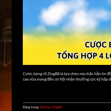
Cược bóng rổ Zing88 là lựa chọn mà chắc hẳn tín đồ 
cao vừa mang đến cơ hội nhận thưởng cực kỳ hấp dẫn 
Đăng trong
thể thao Zing88