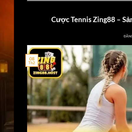
Cược Tennis Zing88 – Sả
ĐĂN
08
Th2