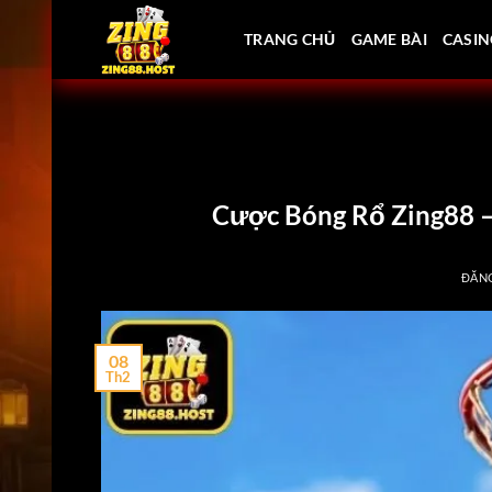
Bỏ
TRANG CHỦ
GAME BÀI
CASI
qua
nội
dung
Cược Bóng Rổ Zing88 –
ĐĂN
08
Th2