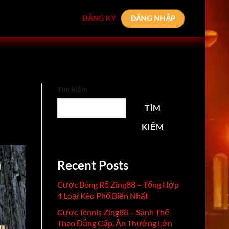
ĐĂNG KÝ
ĐĂNG NHẬP
Tìm kiếm
TÌM
KIẾM
Recent Posts
Cược Bóng Rổ Zing88 – Tổng Hợp
4 Loại Kèo Phổ Biến Nhất
Cược Tennis Zing88 – Sảnh Thể
Thao Đẳng Cấp, Ăn Thưởng Lớn