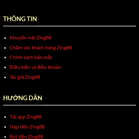
THÔNG TIN
Khuyến mãi Zing88
Chăm sóc khách hàng Zing88
Chính sách bảo mật
Điều kiện và điều khoản
Tác giả Zing88
HƯỚNG DẪN
Tải app Zing88
Nạp tiền Zing88
Rút tiền Zing88