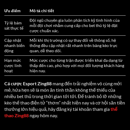
Ưu điểm
Mô tả chi tiết
Đội ngũ chuyên gia luôn phân tích kỹ tình hình của
Tỷ lệ bám
mỗi đội chơi nhằm cung cấp cho bet thủ tỷ lệ đặt
sát thực tế
cược chuẩn xác.
Cập nhật
Mỗi khi thị trường có sự thay đổi về thông số, hệ
nhanh biến
thống đều cập nhật rất nhanh trên bảng kèo trực
động
quan, dễ theo dõi.
Hạn mức
Mức cược cho từng trận được triển khai đa dạng từ
cược linh
thấp đến cao, phù hợp với mọi đối tượng khách hàng
hoạt
hiện nay.
Cá cược Esport Zing88
mang đến trải nghiệm vô cùng mới
mẻ, hứa hẹn sẽ là món ăn tinh thần không thể thiếu của
nhiều bet thủ trong thời gian tới tới. Để tránh bỏ lỡ những
kèo
thể thao điện tử “thơm” nhất hiện nay và cơ hội săn tiền
thưởng lớn hiệu quả, hãy đăng ký tài khoản tham gia
thể
thao Zing88
ngay hôm nay.