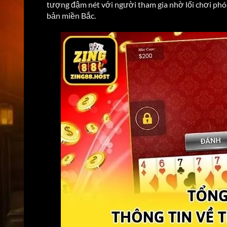
tượng đậm nét với người tham gia nhờ lối chơi phó
bản miền Bắc.