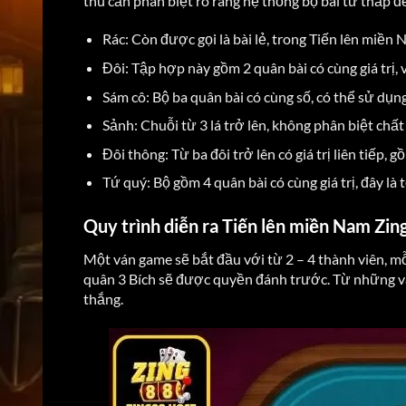
thủ cần phân biệt rõ ràng hệ thống bộ bài từ thấp đ
Rác: Còn được gọi là bài lẻ, trong Tiến lên miền
Đôi: Tập hợp này gồm 2 quân bài có cùng giá trị, v
Sám cô: Bộ ba quân bài có cùng số, có thể sử dụn
Sảnh: Chuỗi từ 3 lá trở lên, không phân biệt chất 
Đôi thông: Từ ba đôi trở lên có giá trị liên tiếp,
Tứ quý: Bộ gồm 4 quân bài có cùng giá trị, đây là
Quy trình diễn ra Tiến lên miền Nam Zin
Một ván game sẽ bắt đầu với từ 2 – 4 thành viên, m
quân 3 Bích sẽ được quyền đánh trước. Từ những vá
thắng.