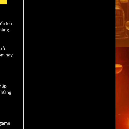
iến lên
hàng.
trả
hôm nay
nhập
 những
 game