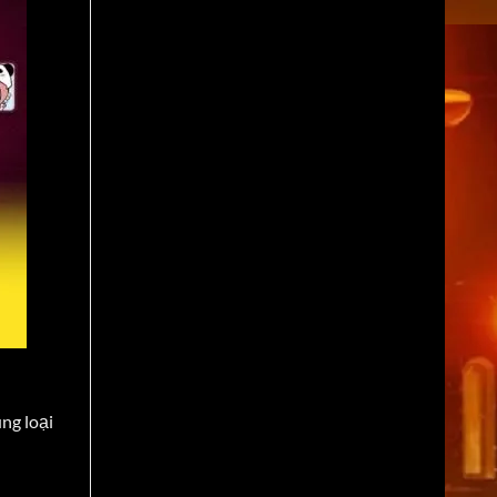
ng loại