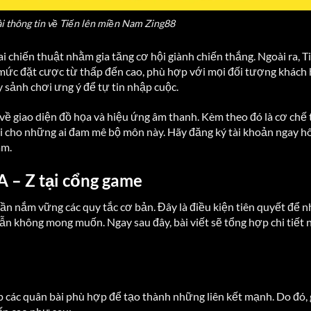
i thông tin về Tiến lên miền Nam Zing88
hai chiến thuật nhằm gia tăng cơ hội giành chiến thắng. Ngoài ra, T
ức đặt cược từ thấp đến cao, phù hợp với mọi đối tượng khách 
y sảnh chơi ưng ý để tự tin nhập cuộc.
về giao diện đồ họa và hiệu ứng âm thanh. Kèm theo đó là cơ chế 
i cho những ai đam mê bộ môn này. Hãy đăng ký tài khoản ngay 
am.
A – Z tại cổng game
ần nắm vững các quy tắc cơ bản. Đây là điều kiện tiên quyết để 
lẫn không mong muốn. Ngay sau đây, bài viết sẽ tổng hợp chi tiết
p các quân bài phù hợp để tạo thành những liên kết mạnh. Do đó,