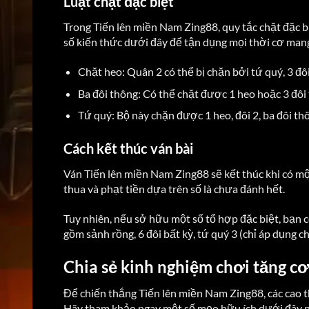
Luật chặt đặc biệt
Trong Tiến lên miền Nam Zing88, quy tắc chặt đặc b
số kiến thức dưới đây để tận dụng mọi thời cơ man
Chặt heo: Quân 2 có thể bị chặn bởi tứ quý, 3 đô
Ba đôi thông: Có thể chặt được 1 heo hoặc 3 đôi 
Tứ quý: Bộ này chặn được 1 heo, đôi 2, ba đôi th
Cách kết thúc ván bài
Ván Tiến lên miền Nam Zing88 sẽ kết thúc khi có mộ
thua và phạt tiền dựa trên số là chưa đánh hết.
Tuy nhiên, nếu sở hữu một số tổ hợp đặc biệt, bạn 
gồm sảnh rồng, 6 đôi bất kỳ, tứ quý 3 (chỉ áp dụng c
Chia sẻ kinh nghiệm chơi tăng cơ
Để chiến thắng Tiến lên miền Nam Zing88, các cao th
Hãy tham khảo ngay một số mẹo hữu ích dưới đây n