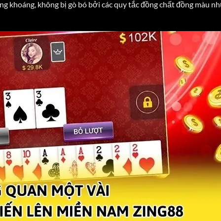
ng khoáng, không bị gò bó bởi các quy tắc đồng chất đồng màu n